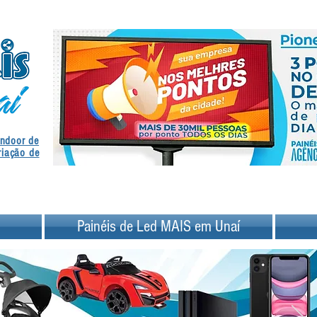
.
Indoor de
.
riação de
Painéis de Led MAIS em Unaí