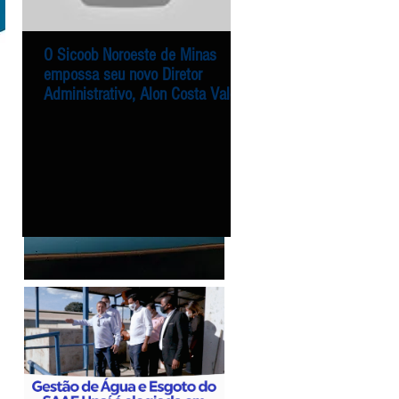
O Sicoob Noroeste de Minas
Entrega dos alimentos 
empossa seu novo Diretor
Campanha Natal Solidár
Administrativo, Alon Costa Vale
Sicoob Noroeste de Min
Agência Mais
te