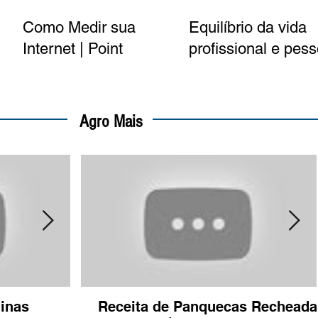
Como Medir sua
Equilíbrio da vida
|
Internet | Point
profissional e pess
Telecom
é tema de palestra
em Unaí
Agro Mais
inas
Tradicional Festa da Moagem 201
Receita de Panquecas Recheada