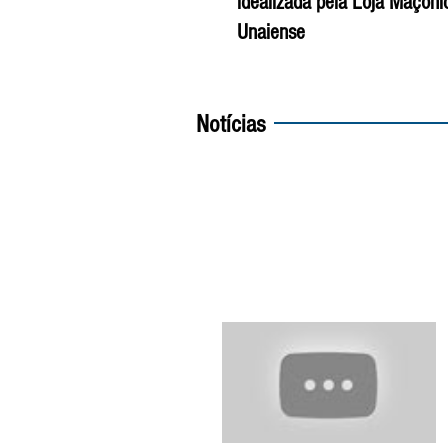
idealizada pela Loja Maçôni
Unaiense
Notícias