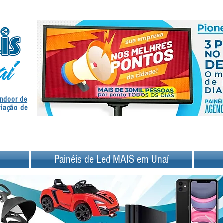
.
Indoor de
.
riação de
Painéis de Led MAIS em Unaí