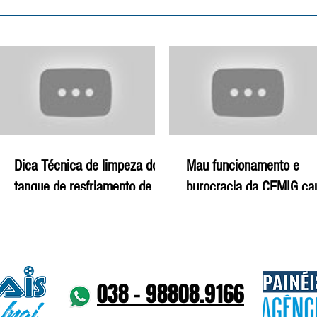
Dica Técnica de limpeza do
Mau funcionamento e
tanque de resfriamento de
burocracia da CEMIG c
leite - 29-12-19 | Agro Mais
prejuízos para produtor ru
29-12-19 | Agro Mais
038 - 98808.9166