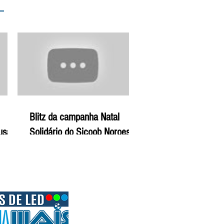
Blitz da campanha Natal
ausam
Solidário do Sicoob Noroeste
ral -
de Minas - 22-12-19 | Agro
Mais