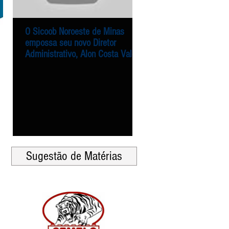
O Sicoob Noroeste de Minas
Entrega dos alimentos 
O Sicoob Noroeste de Minas
Entrega dos alimentos 
empossa seu novo Diretor
Campanha Natal Solidár
empossa seu novo Diretor
Campanha Natal Solidár
Administrativo, Alon Costa Vale
Sicoob Noroeste de Min
Administrativo, Alon Costa Vale
Sicoob Noroeste de Min
Agência Mais
Agência Mais
Sugestão de Matérias