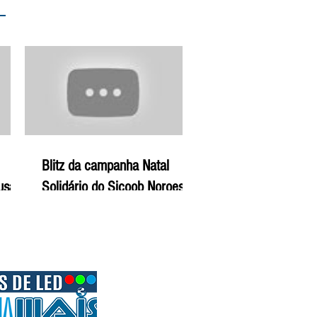
Blitz da campanha Natal
ausam
Solidário do Sicoob Noroeste
ral -
de Minas - 22-12-19 | Agro
Mais