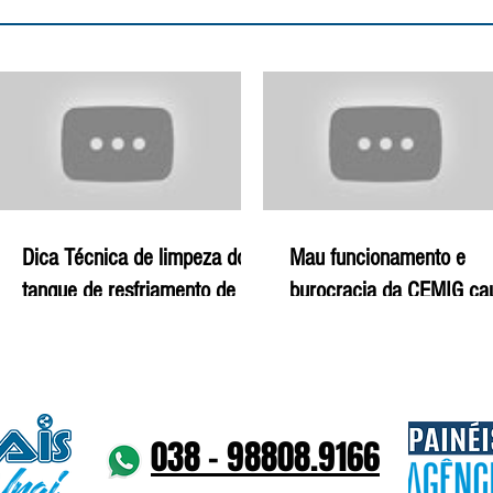
Dica Técnica de limpeza do
Mau funcionamento e
tanque de resfriamento de
burocracia da CEMIG c
leite - 29-12-19 | Agro Mais
prejuízos para produtor ru
29-12-19 | Agro Mais
038 - 98808.9166