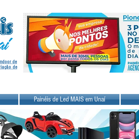
.
Indoor de
.
riação de
Painéis de Led MAIS em Unaí