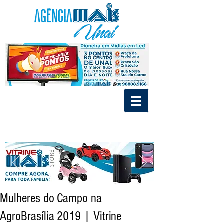
.
.
Divulgue nos Painéis de Led e MídiaIndoor de Unaí
Tráfego Pago - Social Mídia - Criação de Marca
Mulheres do Campo na
AgroBrasília 2019 | Vitrine