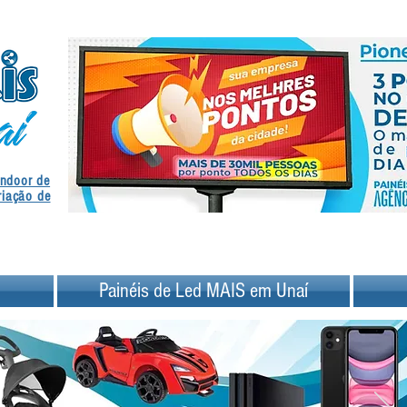
.
Indoor de
.
riação de
Painéis de Led MAIS em Unaí