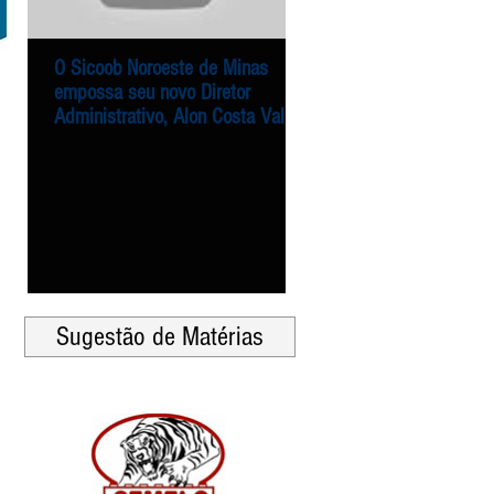
O Sicoob Noroeste de Minas
Entrega dos alimentos 
O Sicoob Noroeste de Minas
Entrega dos alimentos 
empossa seu novo Diretor
Campanha Natal Solidár
empossa seu novo Diretor
Campanha Natal Solidár
Administrativo, Alon Costa Vale
Sicoob Noroeste de Min
Administrativo, Alon Costa Vale
Sicoob Noroeste de Min
Agência Mais
Agência Mais
Sugestão de Matérias