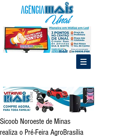
.
.
Divulgue nos Painéis de Led e MídiaIndoor de Unaí
Tráfego Pago - Social Mídia - Criação de Marca
Sicoob Noroeste de Minas
realiza o Pré-Feira AgroBrasília