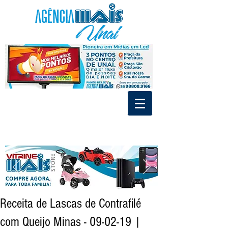
.
.
Divulgue nos Painéis de Led e MídiaIndoor de Unaí
Tráfego Pago - Social Mídia - Criação de Marca
Receita de Lascas de Contrafilé
com Queijo Minas - 09-02-19 |