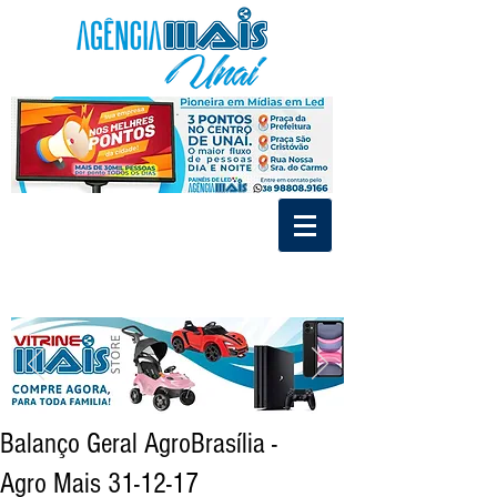
.
.
Divulgue nos Painéis de Led e MídiaIndoor de Unaí
Tráfego Pago - Social Mídia - Criação de Marca
Balanço Geral AgroBrasília -
Agro Mais 31-12-17