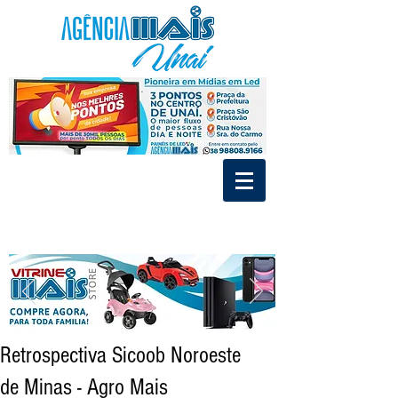
.
.
Divulgue nos Painéis de Led e MídiaIndoor de Unaí
Tráfego Pago - Social Mídia - Criação de Marca
Retrospectiva Sicoob Noroeste
de Minas - Agro Mais