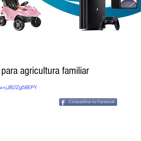
ara agricultura familiar
h?v=jJB2Zg58EPY
Compartilhar no Facebook