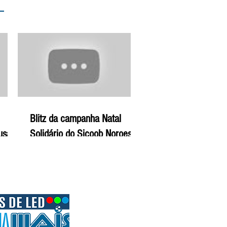
Blitz da campanha Natal
ausam
Solidário do Sicoob Noroeste
ral -
de Minas - 22-12-19 | Agro
Mais