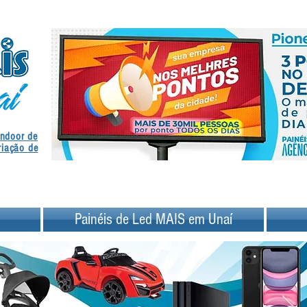
.
Indoor de
.
riação de
Painéis de Led MAIS em Unaí