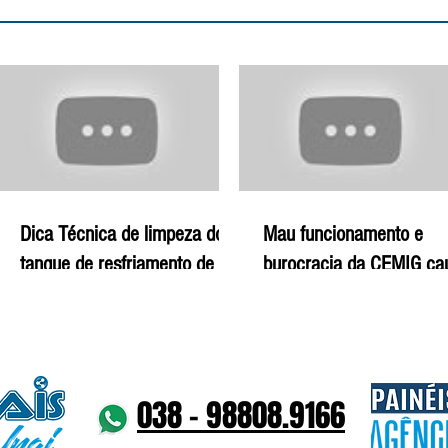
Dica Técnica de limpeza do
Mau funcionamento e
tanque de resfriamento de
burocracia da CEMIG c
leite - 29-12-19 | Agro Mais
prejuízos para produtor ru
29-12-19 | Agro Mais
038 - 98808.9166