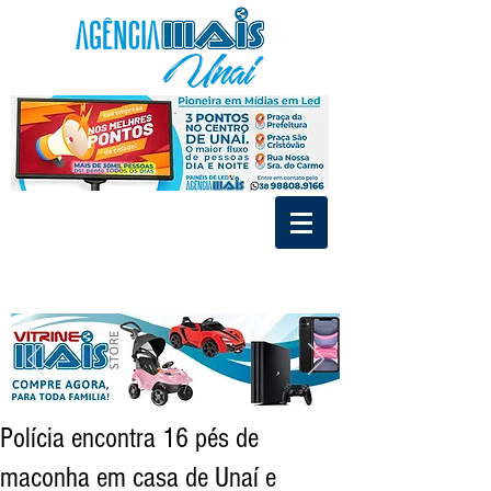
.
.
Divulgue nos Painéis de Led e MídiaIndoor de Unaí
Tráfego Pago - Social Mídia - Criação de Marca
Polícia encontra 16 pés de
maconha em casa de Unaí e