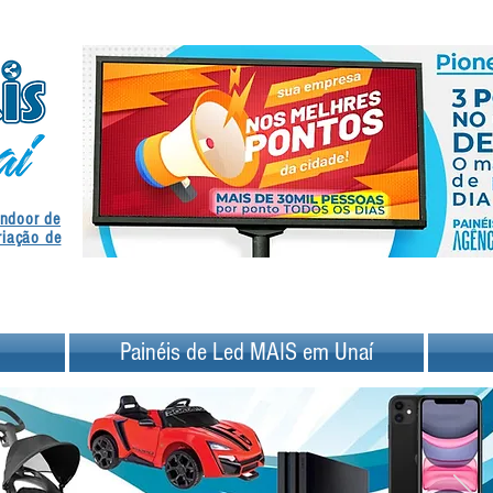
.
Indoor de
.
riação de
Painéis de Led MAIS em Unaí