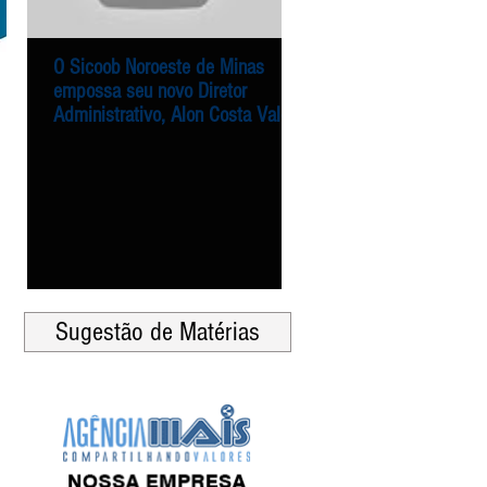
O Sicoob Noroeste de Minas
Entrega dos alimentos 
O Sicoob Noroeste de Minas
Entrega dos alimentos 
empossa seu novo Diretor
Campanha Natal Solidár
empossa seu novo Diretor
Campanha Natal Solidár
Administrativo, Alon Costa Vale
Sicoob Noroeste de Min
Administrativo, Alon Costa Vale
Sicoob Noroeste de Min
Agência Mais
Agência Mais
Sugestão de Matérias