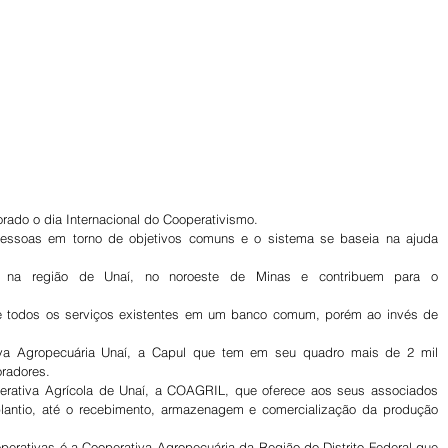
ado o dia Internacional do Cooperativismo.
essoas em torno de objetivos comuns e o sistema se baseia na ajuda 
es na região de Unaí, no noroeste de Minas e contribuem para o 
ce todos os serviços existentes em um banco comum, porém ao invés de 
a Agropecuária Unaí, a Capul que tem em seu quadro mais de 2 mil 
oradores.
ativa Agrícola de Unaí, a COAGRIL, que oferece aos seus associados 
lantio, até o recebimento, armazenagem e comercialização da produção 
perativas é a Cooperativa Agropecuária da Região do Distrito Federal que 