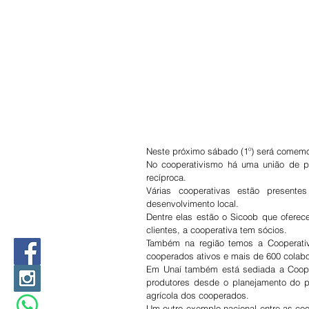
Neste próximo sábado (1º) será comemor
No cooperativismo há uma união de p
recíproca.
Várias cooperativas estão present
desenvolvimento local.
Dentre elas estão o Sicoob que ofere
clientes, a cooperativa tem sócios.
Também na região temos a Cooperativ
cooperados ativos e mais de 600 colab
Em Unaí também está sediada a Cooper
produtores desde o planejamento do p
agrícola dos cooperados.
Um outro exemplo nacional entre as coo