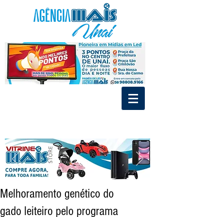
.
.
Divulgue nos Painéis de Led e MídiaIndoor de Unaí
Tráfego Pago - Social Mídia - Criação de Marca
Melhoramento genético do
gado leiteiro pelo programa