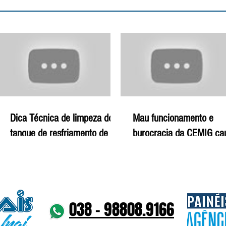
Dica Técnica de limpeza do
Mau funcionamento e
tanque de resfriamento de
burocracia da CEMIG c
leite - 29-12-19 | Agro Mais
prejuízos para produtor ru
29-12-19 | Agro Mais
038 - 98808.9166