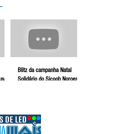
Blitz da campanha Natal
ausam
Solidário do Sicoob Noroeste
ral -
de Minas - 22-12-19 | Agro
Mais