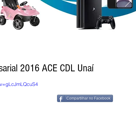
esarial 2016 ACE CDL Unaí
h?v=gLcJmLQcuS4
Compartilhar no Facebook