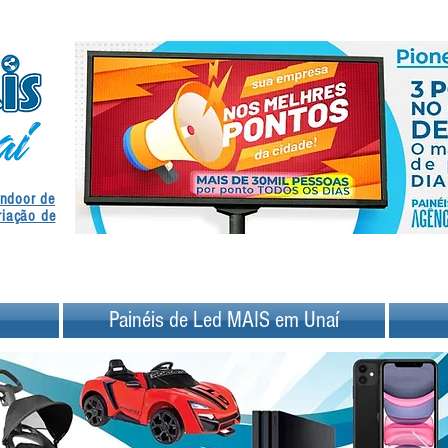
.
Indoor de
.
riação de
Painéis de Led MAIS em Unaí